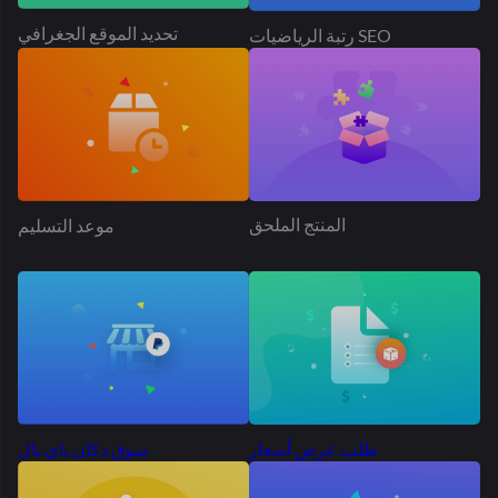
المنتج الملحق
موعد التسليم
طلب عرض أسعار
سوق دكان باي بال
إعلان المنتج
الجدول سعر الشحن