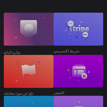
شريط اكسبريس
شارة البائع
العنصر
بلغ عن سوء معاملة
ربط الشريط
اتبع المتجر