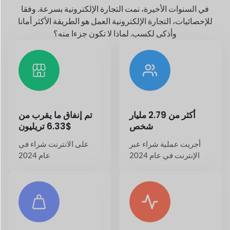
أكثر من 2.79 مليار
تم إنفاق ما يقرب من
شخص
$6.33 تريليون
أجريت عملية شراء عبر
على الانترنت
شراء في
الإنترنت في عام 2024
عام 2024
20.7%+ النمو السنوي
حول
26.5+ مليون
في صناعة التجارة
توجد متاجر على الإنترنت
الإلكترونية
في جميع أنحاء العالم اليوم