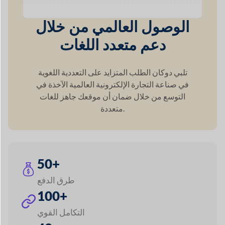
متعددة.
50+
طرق الدفع
100+
التكامل القوي
42+
وحدات متميزة
60+
دعم العملة
120+