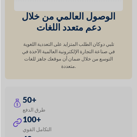
طرق الدفع
100+
التكامل القوي
42+
وحدات متميزة
60+
دعم العملة
120+
دعم اللغة
5+
طرق الشحن