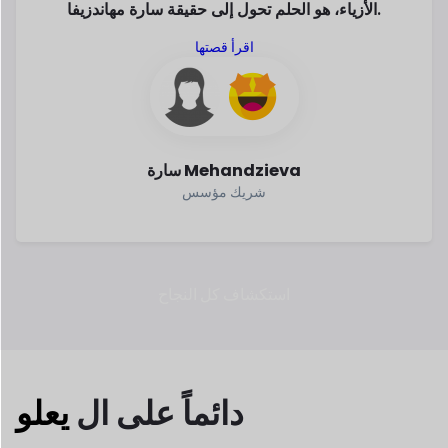
دائماً
على ال
يعلو
في السنوات الأخيرة، نمت التجارة الإلكترونية
بسرعة. وفقا
للإحصائيات، التجارة الإلكترونية
العمل هو الطريقة الأكثر أمانا
وأذكى
لكسب. لماذا لا تكون جزءا منه؟
أكثر من 2.79 مليار
تم إنفاق ما يقرب من
شخص
$6.33 تريليون
أجريت عملية شراء عبر
على الانترنت
شراء في
الإنترنت في عام 2024
عام 2024