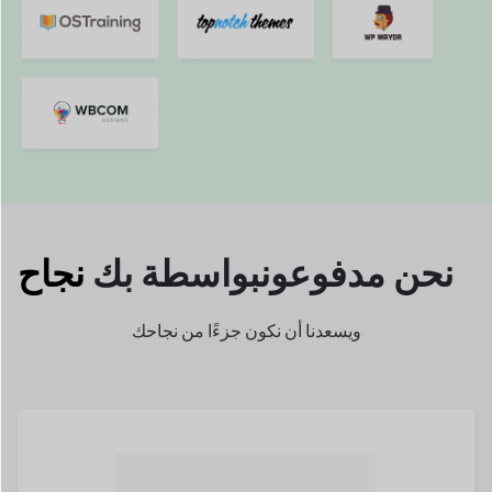
ميليسا ماكجفرن هي المؤسسة
شريك هوك وبيدل،
واحد من
البائع المتعدد الأسرع نموًا
الأسواق في
المملكة المتحدة.
اقرأ قصتها