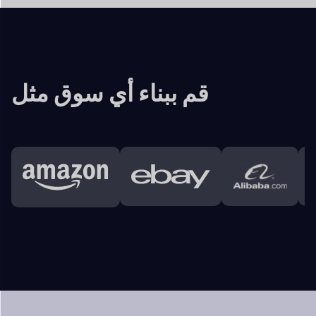
الخصائص الرئيسية
دوكان
واجهه المستخدم
يحصل البائعون على تقارير ثرية عن أرباح المبيعات،
التحليلات
مع أعمالهم الجارية وتحسينها.
والبيانات التي تساعدهم
لوحة تحكم المشرف
+
لوحة تحكم البائع
+
عملاء
+