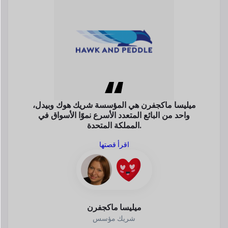
ميليسا ماكجفرن
شريك مؤسس
JOSHI، السوق حيث
يقوم
تم إنشاء مطور برامج
مقدمو الخدمة ببيع المواد المغذية مباشرة
والأطعمة