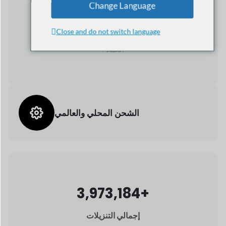
3,973,184+
إجمالي التنزيلات
24/7
دعم العملاء
قليلة
الأسباب
لماذا دوكان
هو