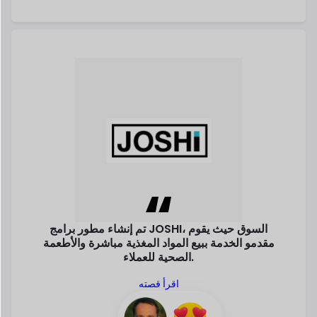
الصحية للعملاء.
اقرأ قصته
بيرند باير
مؤسس