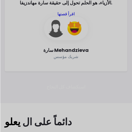
دائماً
على ال
يعلو
في السنوات الأخيرة، نمت التجارة الإلكترونية
بسرعة. وفقا
للإحصائيات، التجارة الإلكترونية
العمل هو الطريقة الأكثر أمانا
وأذكى
لكسب. لماذا لا تكون جزءا منه؟
أكثر من 2.79 مليار
تم إنفاق ما يقرب من
شخص
$6.33 تريليون
أجريت عملية شراء عبر
على الانترنت
شراء في
الإنترنت في عام 2024
عام 2024