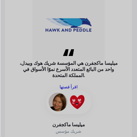
ميليسا ماكجفرن
شريك مؤسس
JOSHI، السوق حيث
يقوم
تم إنشاء مطور برامج
مقدمو الخدمة ببيع المواد المغذية مباشرة
والأطعمة