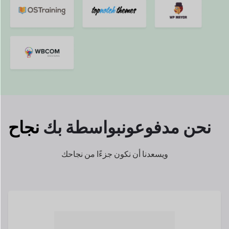
ميليسا ماكجفرن هي المؤسسة
شريك هوك وبيدل،
واحد من
البائع المتعدد الأسرع نموًا
الأسواق في
المملكة المتحدة.
اقرأ قصتها