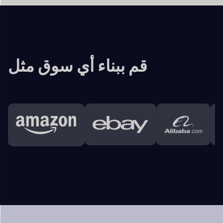
الخصائص الرئيسية
دوكان
واجهه المستخدم
يحصل البائعون على تقارير ثرية عن أرباح المبيعات،
التحليلات
مع أعمالهم الجارية وتحسينها.
والبيانات التي تساعدهم
لوحة تحكم المشرف
+
لوحة تحكم البائع
+
عملاء
+