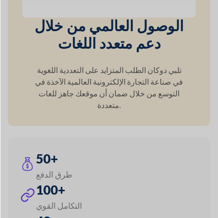
طرق الدفع
100+
التكامل القوي
42+
وحدات متميزة
60+
دعم العملة
120+
دعم اللغة
5+
طرق الشحن