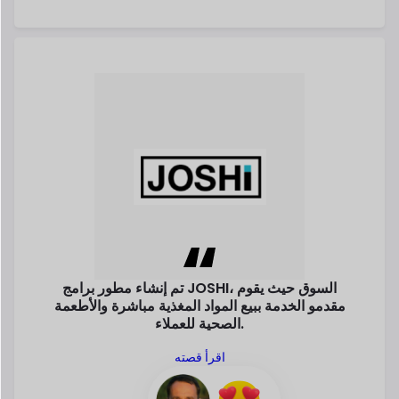
الصحية للعملاء.
اقرأ قصته
بيرند باير
مؤسس