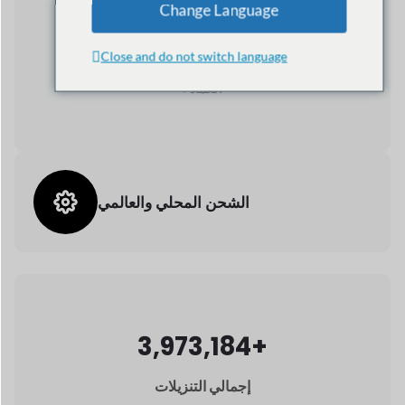
3,973,184+
إجمالي التنزيلات
24/7
دعم العملاء
قليلة
الأسباب
لماذا دوكان
هو