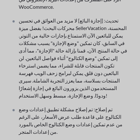
WooCommerce.
تحديث: [إجازة البائع] لا مزيد من العوائق في تحسين
محركات البحث! بفضل ميزة SellerVacation المحسنة،
يمكن للبائعين الآن الاستمتاع بإجازات خالية من التوتر.
في السابق، كان تمكين "وضع الإجازة" يسبب مشكلات
في حالة المنتج. الآن، قمنا بإزالة حالة "الإجازة"، مما أدى
إلى تمكين "وضع الكتالوج" أثناء فواصل البائعين. لن
تكون المنتجات قابلة للشراء، مما يضمن استرخاء
البائعين دون قلق. يمكن لبرامج زحف الويب فهرسة
المنتجات بسلاسة، مما يعزز التجربة الشاملة. سيرى
المستخدمون الذين يزورون البائع في إجازة إشعارًا
ودودًا. وضع الإجازة، مبسط وسهل الاستخدام!
تم إصلاح: تم إصلاح مشكلة تطبيق إعدادات وضع
الكتالوج على قاعدة طلب عرض الأسعار، على الرغم
من عدم تمكين إعدادات وضع الكتالوج الخاص بالمورد
من إعدادات المتجر.