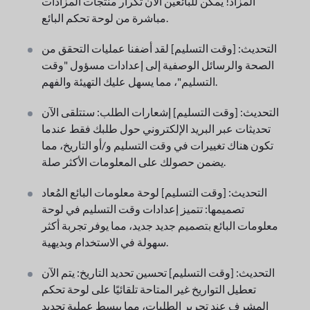
المزاد! يمكن للبائعين الآن تكرار منتجات المزادات
مباشرة من لوحة تحكم البائع.
التحديث: [وقت التسليم] لقد أضفنا عمليات التحقق من
الصحة والرسائل الوصفية إلى إعدادات مسؤول "وقت
التسليم"، مما يسهل عليك التهيئة والفهم.
التحديث: [وقت التسليم] إشعارات الطلب: ستتلقى الآن
تحديثات عبر البريد الإلكتروني حول طلبك فقط عندما
تكون هناك تغييرات في وقت التسليم و/أو التاريخ، مما
يضمن حصولك على المعلومات الأكثر صلة.
التحديث: [وقت التسليم] لوحة معلومات البائع المُعاد
تصميمها: تتميز إعدادات وقت التسليم في لوحة
معلومات البائع بتصميم جديد جديد، مما يوفر تجربة أكثر
سهولة في الاستخدام وبديهية.
التحديث: [وقت التسليم] تحسين تحديد التاريخ: يتم الآن
تعطيل التواريخ غير المتاحة تلقائيًا على لوحة تحكم
المشرف عند تحرير الطلبات، مما يبسط عملية تحديد