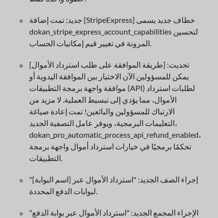
جديد: تمت إضافة [StripeExpress] خطاف جديد يسمى
dokan_stripe_express_account_capabilities لتحسين
المرونة في تغيير قيم إمكانيات الحساب.
تحديث: [طريقة الموافقة على طلب استرداد الأموال]
يمكن للمسؤولين الآن الاختيار بين الموافقة اليدوية أو
موافقة واجهة برمجة التطبيقات (API) لطلبات استرداد
الأموال، مما يؤدي إلى تبسيط العملية. لا مزيد من
الارتباك للمسؤولين والبائعين! تمت إعادة صياغة
التعليمات البرمجية، ويوفر عامل التصفية الجديد،
dokan_pro_automatic_process_api_refund_enabled،
تحكمًا برمجيًا في خيارات استرداد أموال واجهة برمجة
التطبيقات.
إجراء الصف الجديد: "استرداد الأموال عبر [اسم البوابة]"
لبوابات الدفع المحددة.
الإجراء المجمع الجديد: "استرداد الأموال عبر بوابة الدفع"