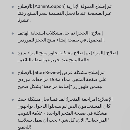
الإصلاح: [AdminCoupon] تم إصلاح العمولة الإدارية
غير الصحيحة عندما تجعل القسيمة سعر المنتج رقمًا
عشريًا.
إصلاح: [الحجز] تم حل مشكلات استجابة الهاتف
المحمول في صفحة إنشاء منتج الحجز للموردين.
إصلاح: [المزاد] تم إصلاح مشكلة تجاوز منتج المزاد ميزة
حالة المنتج عند تحريره بواسطة البائعين.
الإصلاح: [StoreReview] تم إصلاح مشكلة عرض
مراجعات موردي Dokan على صفحة المتجر، مما
يضمن ظهور زر "إضافة مراجعة" بشكل صحيح.
الإصلاح: [مراجعة المتجر]: لقد قمنا بحل مشكلة حيث
كان المستخدمون الذين لم يسجلوا الدخول يواجهون
مشكلة في صفحة المتجر الواحدة - علامة التبويب
"المراجعات". الآن، كل شيء يجب أن يعمل بسلاسة
للجميع!