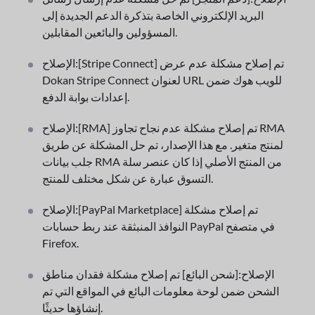
البريد الإلكتروني الخاصة بتذكرة الدعم الجديدة إلى
المسؤولين والبائعين المقابلين.
الإصلاح:[Stripe Connect] تم إصلاح مشكلة عدم عرض
Dokan Stripe Connect لعنوان URL للويب هوك ضمن
إعدادات بوابة الدفع.
الإصلاح:[RMA] تم إصلاح مشكلة عدم نجاح تجاوز RMA
لمنتج متغير. مع هذا الإصدار، تم حل المشكلة عن طريق
جلب بيانات RMA من المنتج الأصلي إذا كان عنصر سلة
التسوق عبارة عن شكل مختلف للمنتج.
الإصلاح:[PayPal Marketplace] تم إصلاح مشكلة
النوافذ المنبثقة عند ربط حسابات PayPal في متصفح
Firefox.
الإصلاح:[شحن البائع] تم إصلاح مشكلة فقدان مناطق
الشحن ضمن لوحة معلومات البائع في المواقع التي تم
إنشاؤها حديثًا.