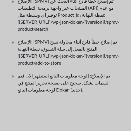
الإصلاح: [SPMV] تم إصلاح خطأ فادح أثناء البحث عن
المنتجات عبر واجهة برمجة التطبيقات (API) مع عدم
توفير أي وسيطة مثل Product_id، نقطة النهاية:
{{SERVER_URL}}/wp-json/dokan/{{version}}/spmv-
product/search
الإصلاح: [SPMV] تم إصلاح خطأ فادح أثناء محاولة نسخ
المنتج بالفعل إلى سلة التسوق، نقطة النهاية:
{{SERVER_URL}}/wp-json/dokan/{{version}}/spmv-
product/add-to-store
تم الإصلاح: [لوحة معلومات البائع] ستظهر الآن قيم
السمات بشكل صحيح على صفحة تحرير المنتج في
لوحة معلومات البائع Dokan (جديد).