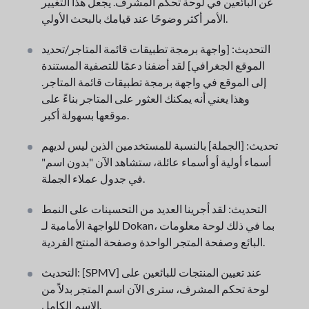
عن البائعين في لوحة تحكم المشرف. يجعل هذا التغيير
الأمر أكثر وضوحًا عند قيامك بالبحث الأولي.
التحديث: [واجهة برمجة تطبيقات قائمة المتاجر/تحديد
الموقع الجغرافي] لقد أضفنا دعمًا للتصفية المستندة
إلى الموقع في واجهة برمجة تطبيقات قائمة المتاجر.
وهذا يعني أنه يمكنك العثور على المتاجر بناءً على
موقعها بسهولة أكبر.
تحديث: [الجملة] بالنسبة للمستخدمين الذين ليس لديهم
أسماء أولية أو أسماء عائلة، ستشاهد الآن "بدون اسم"
في جدول عملاء الجملة.
التحديث: لقد أجرينا العديد من التحسينات على النمط
للواجهة الأمامية لـ Dokan، بما في ذلك لوحة معلومات
البائع وصفحة المتجر الواحدة وصفحة المنتج الفردية.
التحديث: [SPMV] عند تعيين المنتجات للبائعين على
لوحة تحكم المشرف، سترى الآن اسم المتجر بدلاً من
الاسم الكامل.