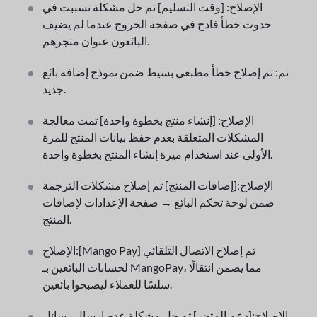
الإصلاح: [وقت التسليم] تم حل مشكلة تسببت في
حدوث خطأ فادح في صفحة الخروج عندما لم يضيف
البائعون عنوان متجرهم.
تم: تم إصلاح خطأ مطبعي بسيط ضمن نموذج إضافة بائع
جديد.
الإصلاح: [إنشاء منتج بخطوة واحدة] تمت معالجة
المشكلات المتعلقة بعدم حفظ بيانات المنتج للمرة
الأولى عند استخدام ميزة إنشاء المنتج بخطوة واحدة.
الإصلاح:[إضافات المنتج] تم إصلاح مشكلات الترجمة
ضمن لوحة تحكم البائع → صفحة الإعدادات لإضافات
المنتج.
الإصلاح:[Mango Pay] تم إصلاح الاتصال التلقائي
لحسابات البائعين بـ MangoPay، مما يضمن انتقالًا
سلسًا للعملاء ليصبحوا بائعين.
الإصلاح:[دعم المتجر] تم حل مشكلة عدم إرسال رسائل