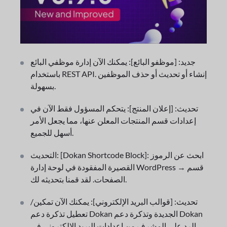
جديد: [موظفو البائع]: يمكنك الآن إدارة موظفي البائع
باستخدام REST API. إنشاء أو تحديث أو حذف الموظفين
بسهولة.
تحديث: [إعلان المنتج]: يتحكم المسؤول فقط الآن في
إعدادات قسم المنتجات المعلن عنها، مما يجعل الأمر
أسهل للجميع.
التحديث: [Dokan Shortcode Block]: ابحث عن الرموز
القصيرة المفقودة في لوحة إدارة WordPress → قسم
الصفحات. لقد قمنا بتحديثه لك.
تحديث: [قوالب البريد الإلكتروني]: يمكنك الآن تمكين/
تعطيل تذكرة دعم Dokan الجديدة وتذكرة دعم Dokan
الرد على المشرف من إعدادات البريد الإلكتروني في