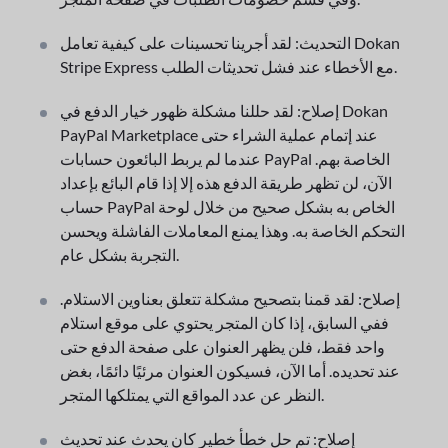
التحديث: لقد أجرينا تحسينات على كيفية تعامل Dokan
Stripe Express مع الأخطاء عند فشل تحديثات الطلب.
إصلاح: لقد حللنا مشكلة ظهور خيار الدفع في Dokan
PayPal Marketplace عند إتمام عملية الشراء حتى
عندما لم يربط البائعون حسابات PayPal الخاصة بهم.
الآن، لن تظهر طريقة الدفع هذه إلا إذا قام البائع بإعداد
حساب PayPal الخاص به بشكل صحيح من خلال لوحة
التحكم الخاصة به. وهذا يمنع المعاملات الفاشلة ويحسن
التجربة بشكل عام.
إصلاح: لقد قمنا بتصحيح مشكلة تتعلق بعناوين الاستلام.
ففي السابق، إذا كان المتجر يحتوي على موقع استلام
واحد فقط، فلن يظهر العنوان على صفحة الدفع حتى
عند تحديده. أما الآن، فسيكون العنوان مرئيًا دائمًا، بغض
النظر عن عدد المواقع التي يمتلكها المتجر.
إصلاح: تم حل خطأ خطير كان يحدث عند تحديث