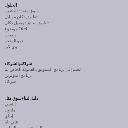
الحلول
سوق متعدد البائعين
تطبيق دكان موبايل
تطبيق سائق توصيل دكان
موضوع Otel
ويبوس
نمو المتجر
وي لابز
شراكة
والشركاء
انضم إلى برنامج التسويق بالعمولة الخاص بنا
برنامج المؤثرين
شركاء
دليل لبناء
سوق مثل
إيتسي
أمازون
إيباي
علي بابا
الطباعة حسب الطلب