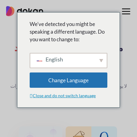
تخطى
إلى
المحتوى
We've detected you might be
speaking a different language. Do
you want to change to:
ميزات غير عادية لـ
دكان متعدد
البائعين
البرنامج المساعد
English
ووردبريس
Change Language
لا يوجد حلم صغير جدًا ، لنبدأ به. لكن لتبدأ تحتاج
أفضل الميزات
المتوافقة مع معايير الصناعة.
Close and do not switch language
نبدأ الآن