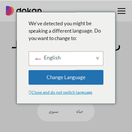
تخطى
إلى
المحتوى
We've detected you might be
speaking a different language. Do
you want to change to:
رقم 1 متعدد البائعين
سوق لـ
WordPress
English
على
50,000
العملاء يثقون بنا ، لماذا لست أنت؟
Change Language
Close and do not switch language
حياة
سنوي