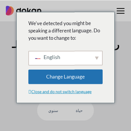
تخطى
إلى
المحتوى
We've detected you might be
speaking a different language. Do
you want to change to:
رقم 1 متعدد البائعين
سوق لـ
WordPress
English
على
50,000
العملاء يثقون بنا ، لماذا لست أنت؟
Change Language
Close and do not switch language
حياة
سنوي