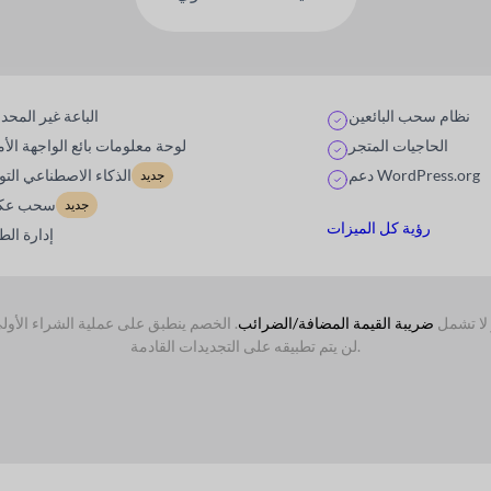
نظام سحب البائعين
الباعة غير المحد
الحاجيات المتجر
لوحة معلومات بائع الواجهة الأم
دعم WordPress.org
الذكاء الاصطناعي التو
جديد
سحب عك
جديد
رؤية كل الميزات
إدارة الط
 لا تشمل
ضريبة القيمة المضافة/الضرائب
لن يتم تطبيقه على التجديدات القادمة.