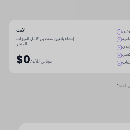
لايت
ودين
إنشاء بائعين متعددين كامل الميزات
امية
المتجر
ليدي
سي
$0
/مجاني للأبد
لبات
*