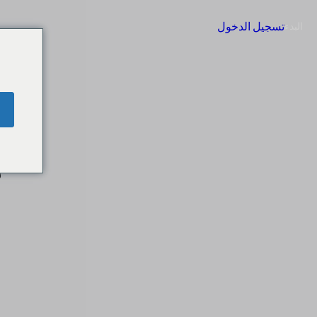
تسجيل الدخول
البدء
س