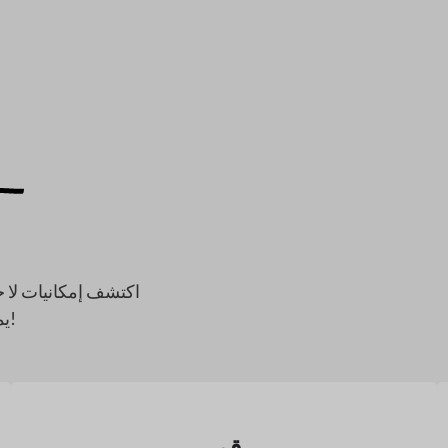
اكتشف إمكانيات لا ح
يمكّنك من إنشاء أي سوق يمكنك تخيله، دون عناء. بكل بساطة!
رقمي