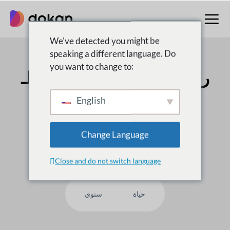
تخطى
إلى
المحتوى
We've detected you might be
speaking a different language. Do
you want to change to:
رقم 1 متعدد البائعين
سوق لـ
WordPress
English
على
50,000
العملاء يثقون بنا ، لماذا لست أنت؟
Change Language
Close and do not switch language
حياة
سنوي