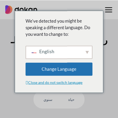
تخطى
إلى
المحتوى
We've detected you might be
speaking a different language. Do
you want to change to:
رقم 1 متعدد البائعين
سوق لـ
WordPress
English
على
50,000
العملاء يثقون بنا ، لماذا لست أنت؟
Change Language
Close and do not switch language
حياة
سنوي