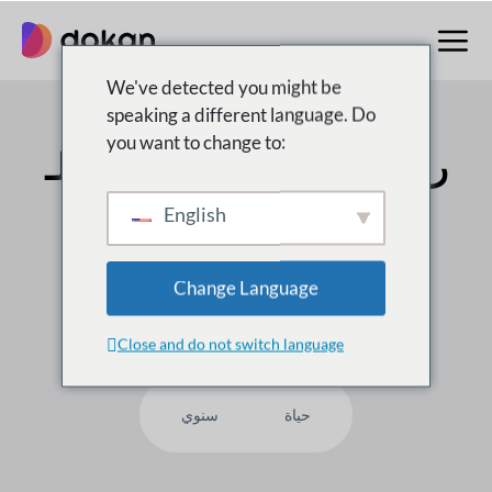
تخطى
إلى
المحتوى
We've detected you might be
speaking a different language. Do
you want to change to:
رقم 1 متعدد البائعين
سوق لـ
WordPress
English
على
50,000
العملاء يثقون بنا ، لماذا لست أنت؟
Change Language
Close and do not switch language
حياة
سنوي