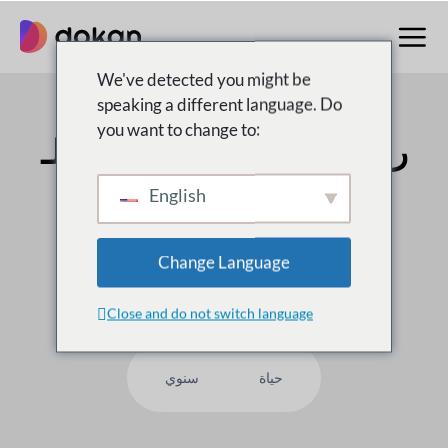
تخطى
إلى
المحتوى
We've detected you might be
speaking a different language. Do
you want to change to:
رقم 1 متعدد البائعين
سوق لـ
WordPress
English
على
50,000
العملاء يثقون بنا ، لماذا لست أنت؟
Change Language
Close and do not switch language
حياة
سنوي