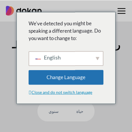
تخطى
إلى
المحتوى
We've detected you might be
speaking a different language. Do
you want to change to:
رقم 1 متعدد البائعين
سوق لـ
WordPress
English
على
50,000
العملاء يثقون بنا ، لماذا لست أنت؟
Change Language
Close and do not switch language
حياة
سنوي