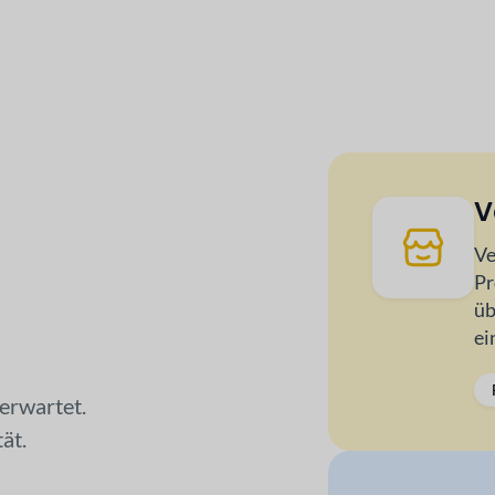
V
Ve
Pr
üb
ei
erwartet.
ät.