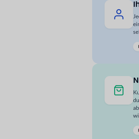
I
Je
ei
se
N
Ku
du
ab
wi