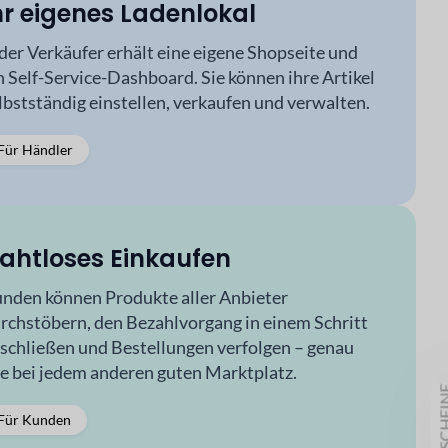
hr eigenes Ladenlokal
der Verkäufer erhält eine eigene Shopseite und
n Self-Service-Dashboard. Sie können ihre Artikel
lbstständig einstellen, verkaufen und verwalten.
Für Händler
ahtloses Einkaufen
nden können Produkte aller Anbieter
rchstöbern, den Bezahlvorgang in einem Schritt
schließen und Bestellungen verfolgen – genau
e bei jedem anderen guten Marktplatz.
GUTSCH
Für Kunden