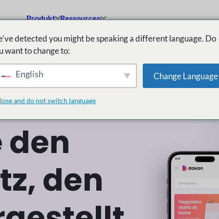
Produkt
Ressourcen
've detected you might be speaking a different language. Do
u want to change to:
English
Change Language
lose and do not switch language
dor-Marktplätze
e den
tz, den
rgestellt