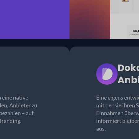
Dok
Anb
 eine native
Eine eigens entwi
en, Anbieter zu
mit der sie ihren
bezahlen – auf
Einnahmen überwa
Branding.
informiert bleib
aus.