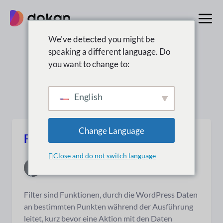
Zum
Inhalt
springen
We've detected you might be
speaking a different language. Do
Suchergebnisse für:
you want to change to:
“wordpress”
English
Change Language
Filter im Admin-Bereich
Close and do not switch language
19. Juni 2014
|
1 min. Lesezeit
Filter sind Funktionen, durch die WordPress Daten
an bestimmten Punkten während der Ausführung
leitet, kurz bevor eine Aktion mit den Daten