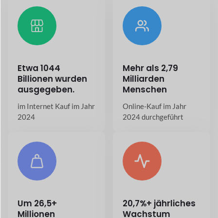
Millionen
Wachstum
Online-Shops gibt es
in der E-Commerce-
heute weltweit
Branche
Apps für Ihren
Marktplatz
Dokan Mobile-App
Nahtloses Einkaufen mit der Dokan
WooCommerce Mobile App.