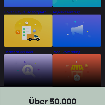
Marktplätze
Verbreitet
sich weltweit
Tausende Unternehmer auf der ganzen Welt haben sich für
Dokan entschieden
bauen ihre Marktplätze auf. Warum du
nicht?
Hervorgehoben
Alle