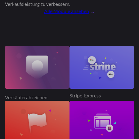
Elementor
Missbrauch melden
Stripe Connect
Laden folgen
Abonnements
Produktabonnement