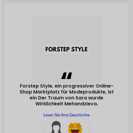
Sara Mehandzieva
Mitbegründer
Entdecken Sie All Success
Stets
auf der
Erheben
In den letzten Jahren ist der E-Commerce gewachsen
schnell.
Laut Statistik E-Commerce
Geschäft ist der sicherste und
intelligenteste Weg
verdienen. Warum nicht ein Teil davon
sein?