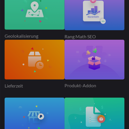
Angebotsanfrage
Dokan PayPal-Marktplatz
Produktwerbung
Tischtarif Versand
Über 50.000