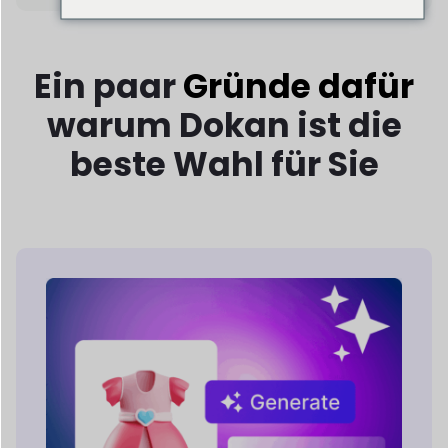
Vollgepackt mit KI
Merkmale
Dokan AI stattet Händler mit intelligenten
Werkzeugen aus, um
Produktbeschreibungen erstellen, Bilder
verbessern und
Filialmanagement
optimieren.