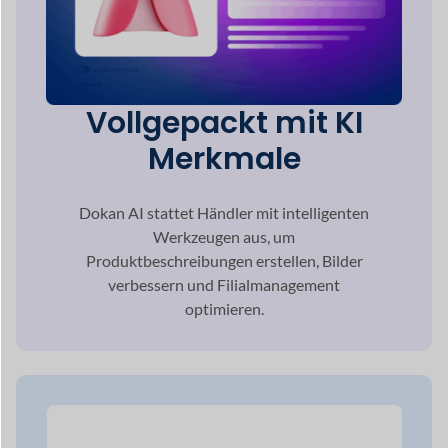
Mehrfachzahlung
Gateway-Auswahl
Seien Sie versichert, dass Ihr Online-
Marktplatz dies tun wird
Betreuen Sie jedes
Zahlungsnetzwerk Ihrer Kunden
bevorzugen.