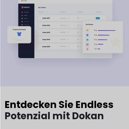
Entdecken Sie unendliche Möglichkeiten mit Dokan! Egal, ob
Sie Produkte verkaufen oder Buchungen tätigen, Dokan
ermöglicht es Ihnen, mühelos jeden erdenklichen Marktplatz
zu erstellen. So einfach ist das!
Traditionell
Marktplatz
Fertige Kleidungsstücke
Laptop, iPhone, Elektronik
Bücher, Zeitschriften, Comics