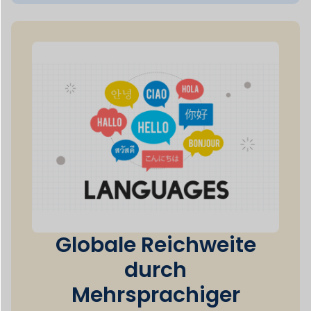
Support
Dokan erfüllt die steigende Nachfrage nach
Mehrsprachigkeit
in der expandierenden
globalen E-Commerce-Branche durch
Sicherstellung
dass Ihre Website für mehrere
Sprachen bereit ist.
50+
Zahlungsarten
100+
Leistungsstarke Integration
42+
Premium-Module