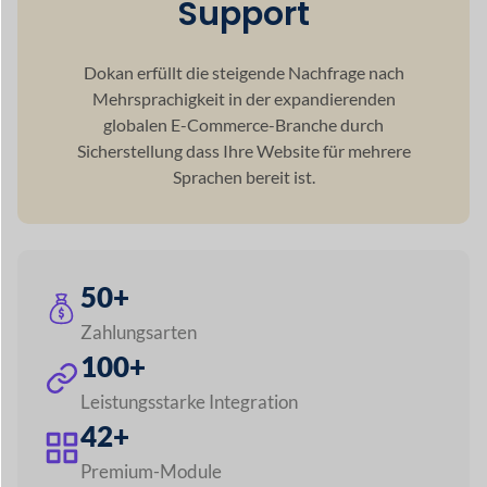
60+
Währungsunterstützung
120+
Sprachunterstützung
5+
Versandarten
Entdecken Sie alle Funktionen