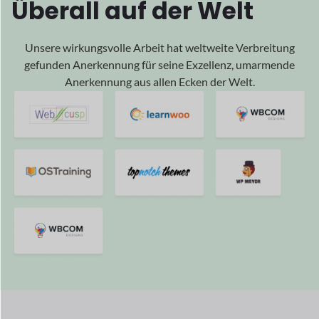
Wurden getrieben
von
Ihrem
Erfolg
Und wir freuen uns, Teil Ihres Erfolgs zu sein