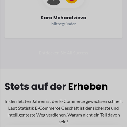
Etwa 1044
Mehr als 2,79
Billionen wurden
Milliarden
ausgegeben.
Menschen
im Internet
Kauf im Jahr
Online-Kauf im Jahr
2024
2024 durchgeführt
Um
26,5+
20,7%+ jährliches