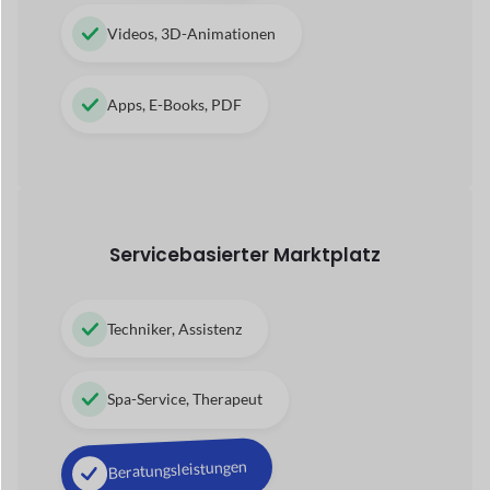
Kinderbetreuungsdienste
Tour- und Reisebetrieb
42+
Module
von Dokan