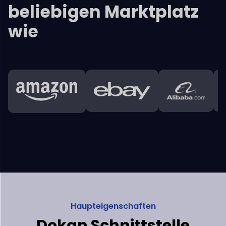
Haupteigenschaften
Dokan
Schnittstelle
Anbieter erhalten umfassende Umsatzberichte,
Analysen
und Aussagen, die ihnen helfen
mit ihrem laufenden
Geschäft zu verbinden und es zu verbessern.
Admin-Dashboard
+
Anbieter-Dashboard
+
Kunden
+