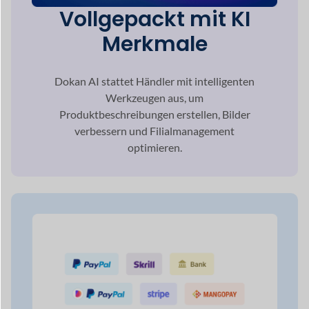
Mehrfachzahlung
Gateway-Auswahl
Seien Sie versichert, dass Ihr Online-
Marktplatz dies tun wird
Betreuen Sie jedes