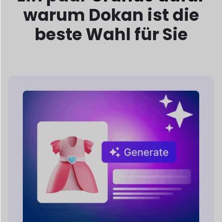
Vollgepackt mit KI
Merkmale
Dokan AI stattet Händler mit intelligenten
Werkzeugen aus, um
Produktbeschreibungen erstellen, Bilder
verbessern und
Filialmanagement
optimieren.