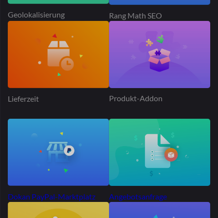
Angebotsanfrage
Dokan PayPal-Marktplatz
Produktwerbung
Tischtarif Versand