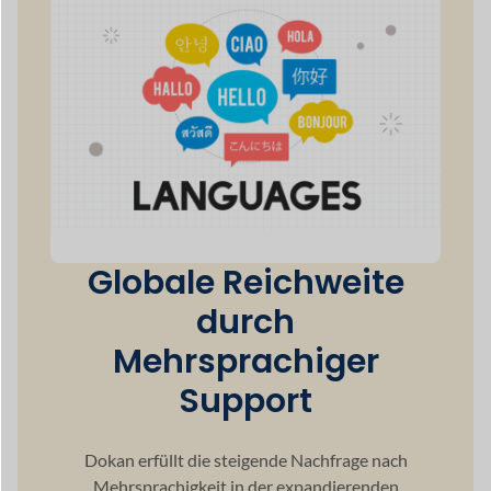
durch
Mehrsprachiger
Support
Dokan erfüllt die steigende Nachfrage nach
Mehrsprachigkeit
in der expandierenden
globalen E-Commerce-Branche durch
Sicherstellung
dass Ihre Website für mehrere
Sprachen bereit ist.
50+
Zahlungsarten
100+
Leistungsstarke Integration