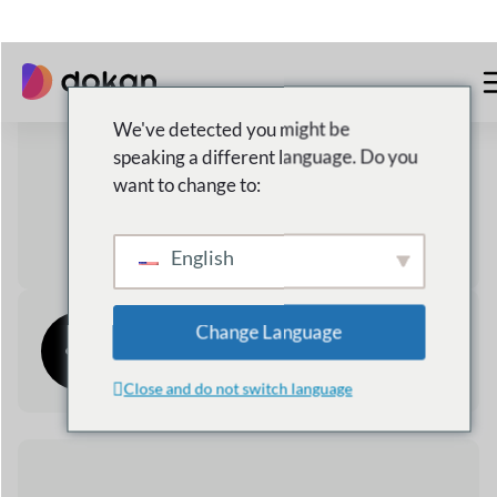
Lokaler Und Globaler Versand
3,973,184+
Downloads insgesamt
24/7