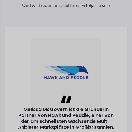
Melissa McGovern
Mitbegründer