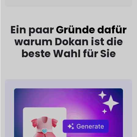
Vollgepackt mit KI
Merkmale
Dokan AI stattet Händler mit intelligenten
Werkzeugen aus, um
Produktbeschreibungen erstellen, Bilder
verbessern und
Filialmanagement
optimieren.