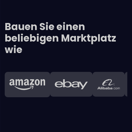
Haupteigenschaften
Dokan
Schnittstelle
Anbieter erhalten umfassende Umsatzberichte,
Analysen
und Aussagen, die ihnen helfen
mit ihrem laufenden
Geschäft zu verbinden und es zu verbessern.
Admin-Dashboard
+