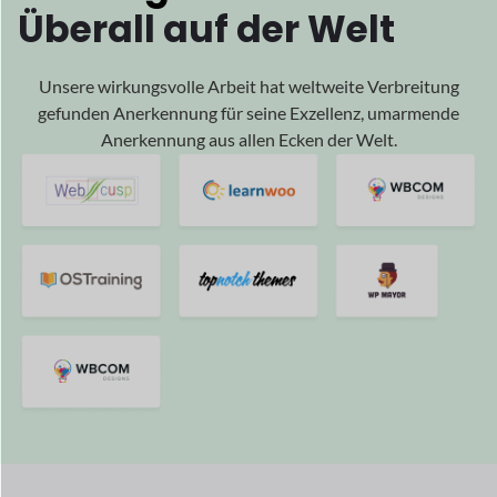
Wurden getrieben
von
Ihrem
Erfolg
Und wir freuen uns, Teil Ihres Erfolgs zu sein