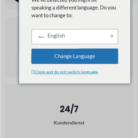
24/7
Kundendienst
Ein paar
Gründe dafür
warum Dokan
ist die
beste Wahl für Sie