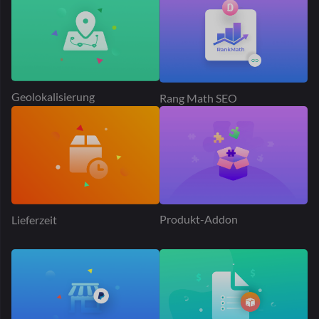
Angebotsanfrage
Dokan PayPal-Marktplatz
Produktwerbung
Tischtarif Versand