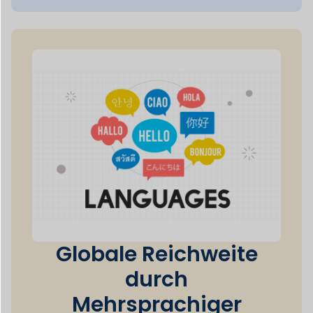
Globale Reichweite
durch
Mehrsprachiger
Support
Dokan erfüllt die steigende Nachfrage nach
Mehrsprachigkeit
in der expandierenden
globalen E-Commerce-Branche durch
Sicherstellung
dass Ihre Website für mehrere
Sprachen bereit ist.
50+
Zahlungsarten