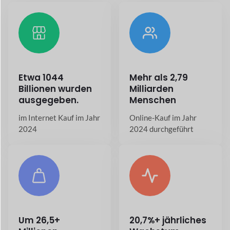
Um
26,5+
20,7%+ jährliches
Millionen
Wachstum
Online-Shops gibt es
in der E-Commerce-
heute weltweit
Branche
Apps für Ihren
Marktplatz