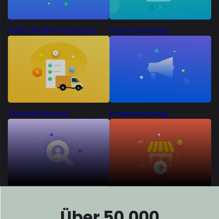
Über 50.000
Marktplätze
Verbreitet
sich weltweit
Tausende Unternehmer auf der ganzen Welt haben sich für
Dokan entschieden
bauen ihre Marktplätze auf. Warum du
nicht?