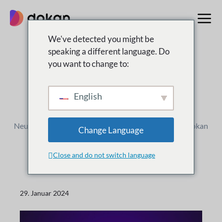
Zum
Inhalt
springen
We've detected you might be
speaking a different language. Do
you want to change to:
Änderungsprotokoll
Was ist
Neu
English
Neue Versionen, Verbesserungen und Updates für Dokan
Change Language
Close and do not switch language
29. Januar 2024