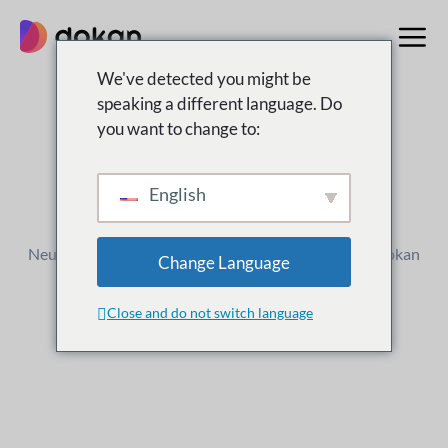
Zum
Inhalt
springen
We've detected you might be
speaking a different language. Do
you want to change to:
Änderungsprotokoll
Was ist
Neu
English
Neue Versionen, Verbesserungen und Updates für Dokan
Change Language
Close and do not switch language