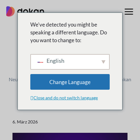
Zum
Inhalt
springen
We've detected you might be
speaking a different language. Do
you want to change to:
Änderungsprotokoll
Was ist
Neu
English
Neue Versionen, Verbesserungen und Updates für Dokan
Change Language
Close and do not switch language
6. März 2026