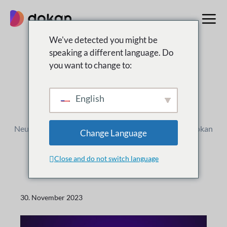
Zum
Inhalt
springen
We've detected you might be
speaking a different language. Do
you want to change to:
Änderungsprotokoll
Was ist
Neu
English
Neue Versionen, Verbesserungen und Updates für Dokan
Change Language
Close and do not switch language
30. November 2023