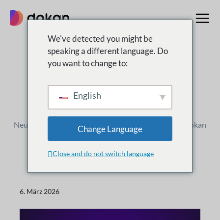
Zum
Inhalt
springen
We've detected you might be
speaking a different language. Do
you want to change to:
Änderungsprotokoll
Was ist
Neu
English
Neue Versionen, Verbesserungen und Updates für Dokan
Change Language
Close and do not switch language
6. März 2026