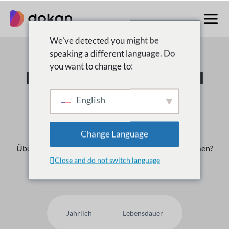
Zum
Inhalt
springen
We've detected you might be
speaking a different language. Do
you want to change to:
Der Multivendor Nr. 1
Marktplatz für
English
WordPress
Change Language
Über
50,000
Kunden vertrauen uns, warum nicht Ihnen?
Close and do not switch language
Jährlich
Lebensdauer