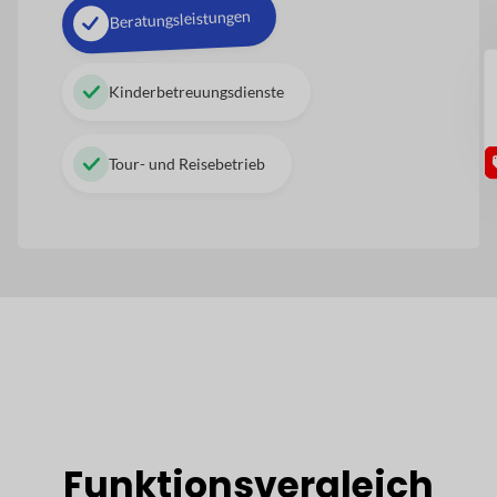
Beratungsleistungen
GU
Kinderbetreuungsdienste
Tour- und Reisebetrieb
Funktionsvergleich