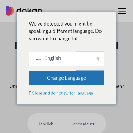
Zum
Inhalt
springen
We've detected you might be
speaking a different language. Do
you want to change to:
Der Multivendor Nr. 1
Marktplatz für
English
WordPress
Change Language
Über
50,000
Kunden vertrauen uns, warum nicht Ihnen?
Close and do not switch language
Jährlich
Lebensdauer