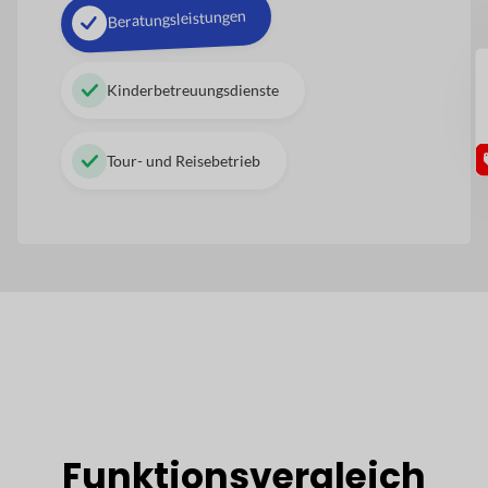
Beratungsleistungen
GU
Kinderbetreuungsdienste
Tour- und Reisebetrieb
Funktionsvergleich