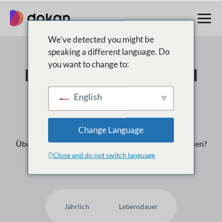
Zum
Inhalt
springen
We've detected you might be
speaking a different language. Do
you want to change to:
Der Multivendor Nr. 1
Marktplatz für
English
WordPress
Change Language
Über
50,000
Kunden vertrauen uns, warum nicht Ihnen?
Close and do not switch language
Jährlich
Lebensdauer