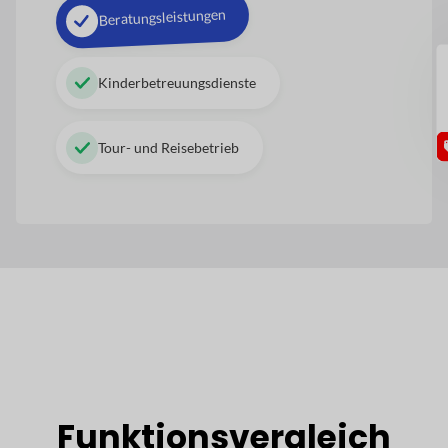
Beratungsleistungen
GU
Kinderbetreuungsdienste
Tour- und Reisebetrieb
Funktionsvergleich