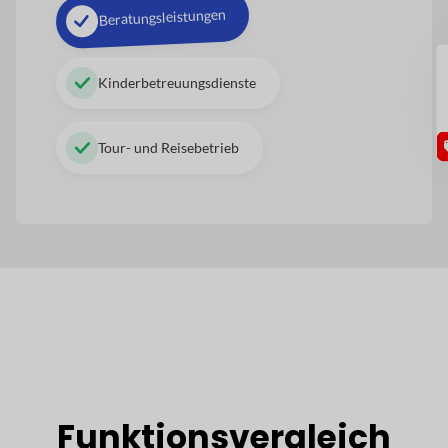
Beratungsleistungen
GU
Kinderbetreuungsdienste
Tour- und Reisebetrieb
Funktionsvergleich