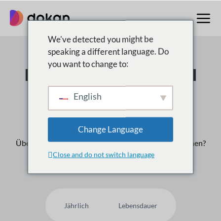
Zum
Inhalt
springen
We've detected you might be
speaking a different language. Do
you want to change to:
Der Multivendor Nr. 1
Marktplatz für
English
WordPress
Change Language
Über
50,000
Kunden vertrauen uns, warum nicht Ihnen?
Close and do not switch language
Jährlich
Lebensdauer