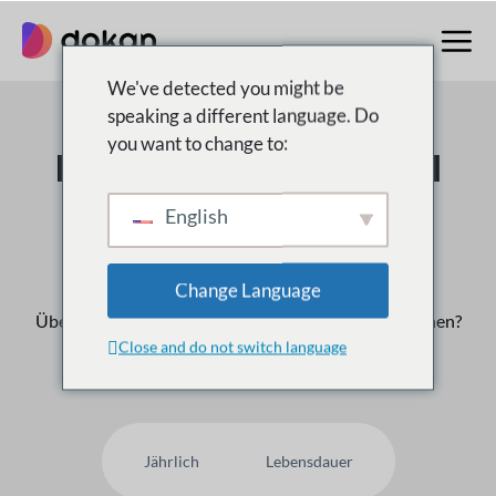
Zum
Inhalt
springen
We've detected you might be
speaking a different language. Do
you want to change to:
Der Multivendor Nr. 1
Marktplatz für
English
WordPress
Change Language
Über
50,000
Kunden vertrauen uns, warum nicht Ihnen?
Close and do not switch language
Jährlich
Lebensdauer