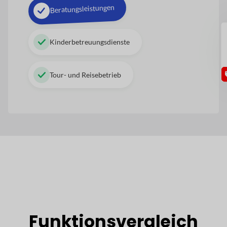
Beratungsleistungen
GU
Kinderbetreuungsdienste
Tour- und Reisebetrieb
Funktionsvergleich