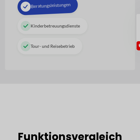
Beratungsleistungen
GU
Kinderbetreuungsdienste
Tour- und Reisebetrieb
Funktionsvergleich