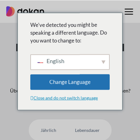
Zum
Inhalt
springen
We've detected you might be
speaking a different language. Do
you want to change to:
Der Multivendor Nr. 1
Marktplatz für
English
WordPress
Change Language
Über
50,000
Kunden vertrauen uns, warum nicht Ihnen?
Close and do not switch language
Jährlich
Lebensdauer