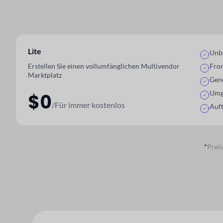
Lite
Unb
Erstellen Sie einen vollumfänglichen Multivendor
Fro
Marktplatz
Gene
Umg
$0
/Für immer kostenlos
Auf
*
Preis