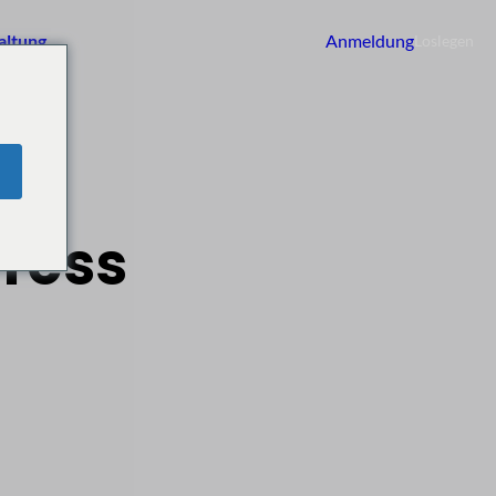
altung
Anmeldung
Loslegen
 1
Press