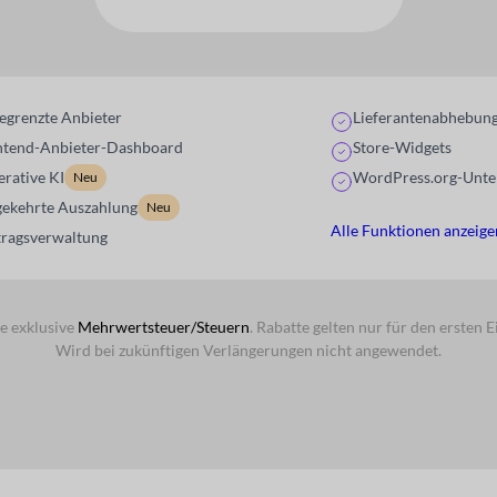
egrenzte Anbieter
Lieferantenabhebun
ntend-Anbieter-Dashboard
Store-Widgets
rative KI
WordPress.org-Unte
Neu
ekehrte Auszahlung
Neu
Alle Funktionen anzeige
tragsverwaltung
e exklusive
Mehrwertsteuer/Steuern
. Rabatte gelten nur für den ersten E
Wird bei zukünftigen Verlängerungen nicht angewendet.