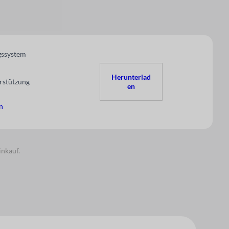
gssystem
Herunterlad
rstützung
en
n
inkauf.