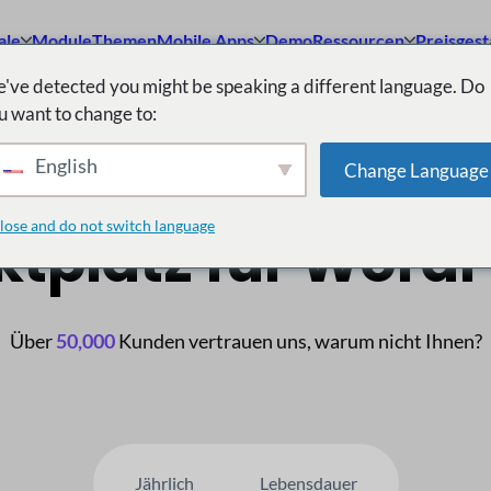
ale
Module
Themen
Mobile Apps
Demo
Ressourcen
Preisgest
've detected you might be speaking a different language. Do
u want to change to:
er Multivendor Nr.
English
Change Language
lose and do not switch language
tplatz für Word
Über
50,000
Kunden vertrauen uns, warum nicht Ihnen?
Jährlich
Lebensdauer