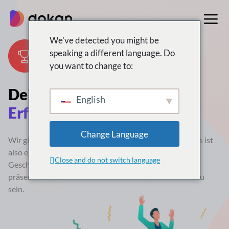
Zum
Inhalt
springen
We've detected you might be
speaking a different language. Do
you want to change to:
Deine Geschichten
Unsere
English
Erfolge
Change Language
Wir glauben, dass Menschen aus Beispielen lernen. Dies ist
also eine kleine Anstrengung unsererseits, Ihnen einige
Close and do not switch language
Geschichten über großartige Erfolge von Ihnen zu
präsentieren, auf die wir sehr stolz sind, ein Teil davon zu
sein.