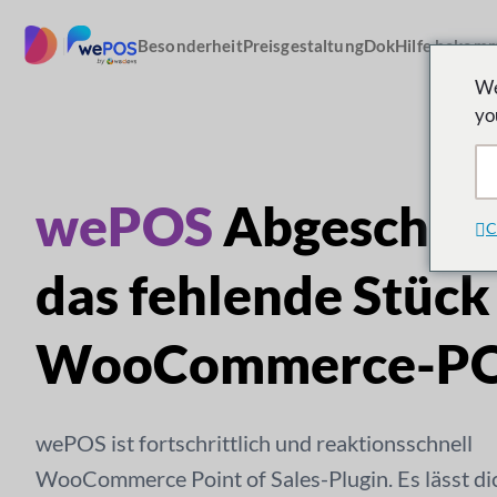
Zum
Inhalt
|
Besonderheit
Preisgestaltung
Dok
Hilfe bekom
springen
We
yo
wePOS
Abgeschlo
C
das fehlende Stück
WooCommerce-P
wePOS ist fortschrittlich und reaktionsschnell
WooCommerce Point of Sales-Plugin. Es lässt di