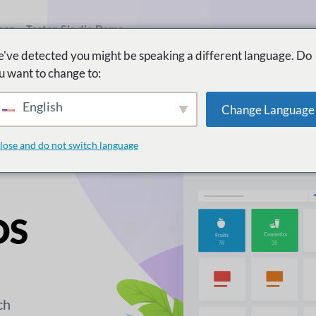
men
Testen Sie die Demo
've detected you might be speaking a different language. Do
u want to change to:
English
Change Language
ssen
lose and do not switch language
OS
ch