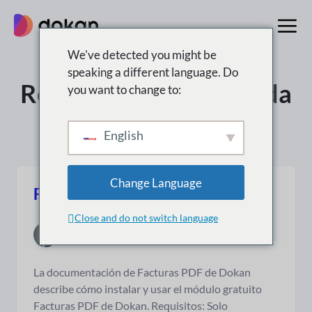
saltar
al
contenido
We've detected you might be
speaking a different language. Do
Resultados de búsqueda
you want to change to:
para: “wordpress”
English
Change Language
Factura PDF Dokan
Close and do not switch language
2 de agosto de 2015
|
3 lectura mínima
La documentación de Facturas PDF de Dokan
describe cómo instalar y usar el módulo gratuito
Facturas PDF de Dokan. Requisitos: Solo