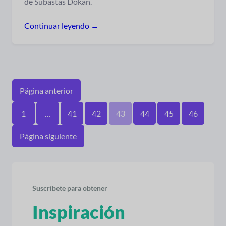
de Subastas Dokan.
Continuar leyendo →
Página anterior
1
…
41
42
43
44
45
46
Página siguiente
Suscríbete para obtener
Inspiración