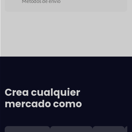
Principales características
Dokan
Interfaz
Los proveedores obtienen ricos informes sobre ganancias
por ventas,
análisis y declaraciones que les ayudan
con su
negocio en marcha y mejorarlo.
Panel de administración
+
Panel de proveedores
+
Clientes
+