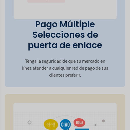
Alcance global a
través de
Soporte
multilingüe
Dokan satisface la creciente demanda de
multilingüismo
en la creciente industria
global del comercio electrónico garantizando
que su sitio esté listo para múltiples idiomas.
50+
Métodos de pago