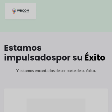
Melissa McGovern es la fundadora
socio
de Hawk and Peddle, uno de
el
multiproveedor de más rápido
crecimiento
mercados en el Reino Unido.
Lee su historia
melissa mcgovern
Co-Fundador