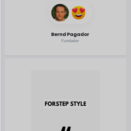
Lee su historia
Sara Mehandzieva
Co-Fundador
Explora todo el éxito
Siempre
sobre el
Elevar
En los últimos años el comercio electrónico ha crecido