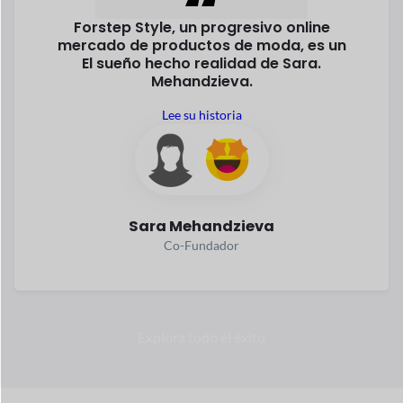
rápidamente. Según las estadísticas, el comercio electrónico
hacer negocios es la forma más segura e inteligente
ganar.
¿Por qué no ser parte de ello?
Aproximadament
Más de 2.790
e $6,33 billones
millones de
gastados
personas
en línea
compra en
Realizó una compra en
2024
línea en 2024