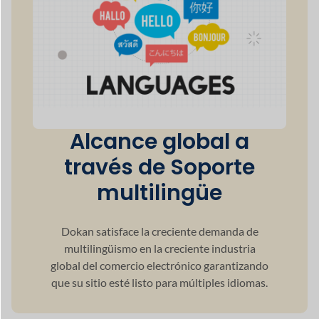
100+
Integración potente
42+
Módulos Premium
60+
Soporte de divisas
120+
Soporte de idioma
5+
Métodos de envío