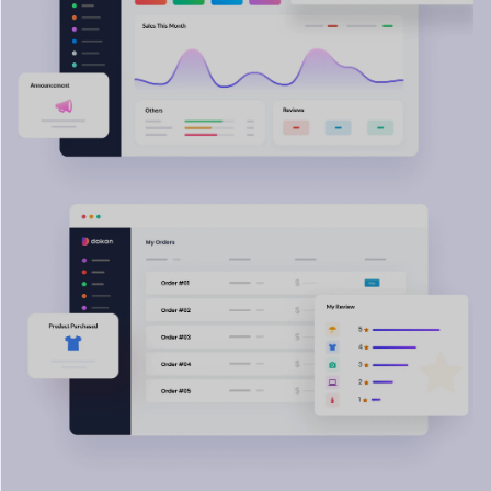
Descubre sin fin
Potencial con Dokan
¡Explora infinitas posibilidades con Dokan! Ya sea que venda
productos o reserve, Dokan
le permite crear cualquier
mercado que pueda imaginar, sin esfuerzo. ¡Es así de simple!
Tradicional
Mercado
Prendas de vestir confeccionadas
Ordenador portátil, iPhone, Electrónica