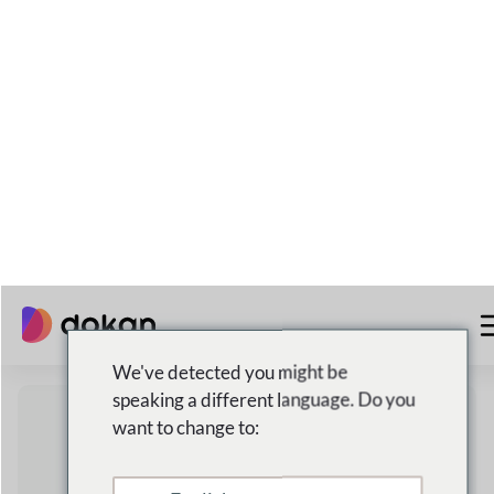
24/7
Atención al cliente
Algunos
razones
por
qué dokan
es la mejor
opción para ti