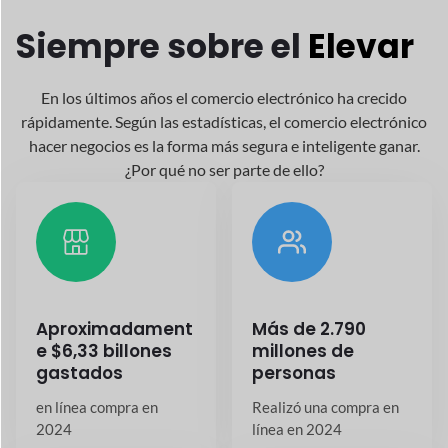
Alrededor
26,5+
20,7%+
millones
Crecimiento
anual
tiendas en línea existen
hoy en todo el mundo
en la industria del
comercio electrónico
Aplicaciones para su
mercado