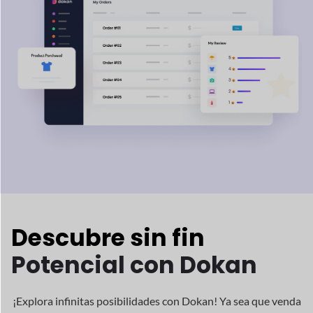
Temas, Complementos, Software
Pinturas, Fotografía
Vídeos, animaciones 3D
Aplicaciones, libros electrónicos, PDF
Mercado basado en servicios
Técnico, Asistencia