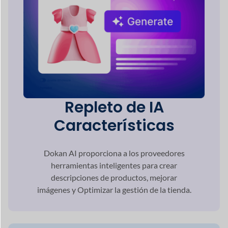
Alcance global a
través de
Soporte
multilingüe
Dokan satisface la creciente demanda de
multilingüismo
en la creciente industria
global del comercio electrónico garantizando
que su sitio esté listo para múltiples idiomas.