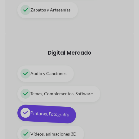
Módulos
de Dokan
Tunea tu tienda con módulos premium
para mejorar el
rendimiento de sus ventas.
Ver todos los módulos
→
raya expreso
Insignia de vendedor