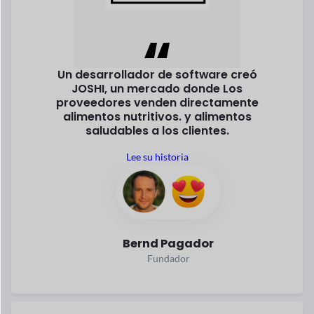
En los últimos años el comercio electrónico ha crecido
rápidamente. Según las estadísticas, el comercio electrónico
hacer negocios es la forma más segura e inteligente
ganar.
¿Por qué no ser parte de ello?
Aproximadament
Más de 2.790
e $6,33 billones
millones de
gastados
personas
en línea
compra en
Realizó una compra en
2024
línea en 2024