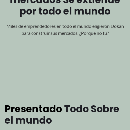
Melissa McGovern es la fundadora
socio
de Hawk and Peddle, uno de
el
multiproveedor de más rápido
crecimiento
mercados en el Reino Unido.
Lee su historia
melissa mcgovern
Co-Fundador