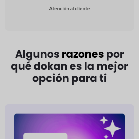
Pago Múltiple
Selecciones de
puerta de enlace
Tenga la seguridad de que su mercado en
línea
atender a cualquier red de pago de sus
clientes
preferir.