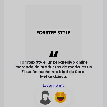
Alrededor
26,5+
20,7%+
millones
Crecimiento
anual
tiendas en línea existen
hoy en todo el mundo
en la industria del
comercio electrónico
Aplicaciones para su