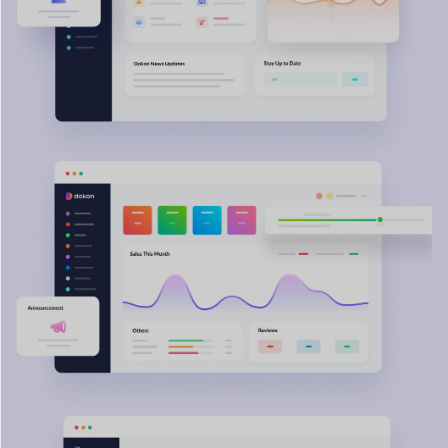
Ordenador portátil, iPhone, Electrónica
Libros, Revistas, Cómics
Artículos de cuidado de la belleza
Zapatos y Artesanías
Digital
Mercado
Audio y Canciones