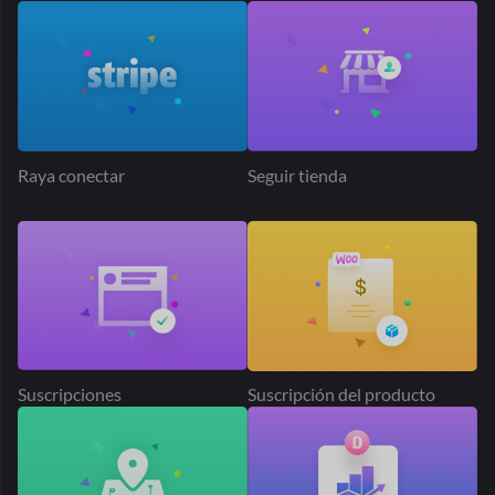
Más de 50.000
mercados
Se extiende
por todo el mundo
Miles de emprendedores en todo el mundo eligieron Dokan
para
construir sus mercados. ¿Porque no tu?