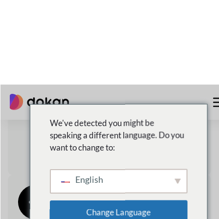
24/7
Atención al cliente
Algunos
razones
por
qué dokan
es la mejor
opción para ti