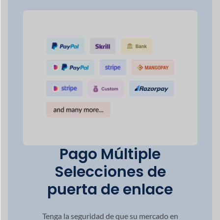
50+
Métodos de pago
100+
Integración potente
42+
Módulos Premium
60+
Soporte de divisas
120+
Soporte de idioma
5+
Métodos de envío