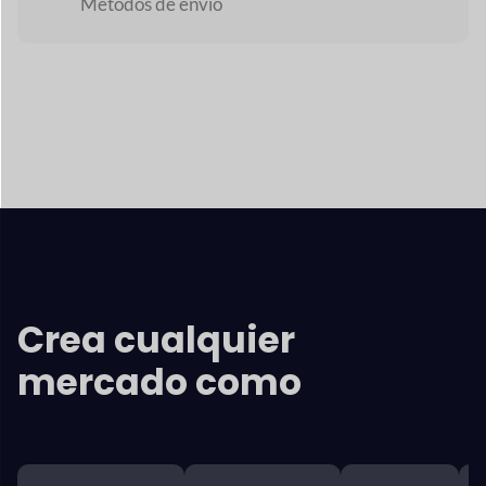
Principales características
Dokan
Interfaz
Los proveedores obtienen ricos informes sobre ganancias
por ventas,
análisis y declaraciones que les ayudan
con su
negocio en marcha y mejorarlo.