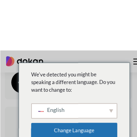
24/7
Atención al cliente
Algunos
razones
por
qué dokan
es la mejor
opción para ti