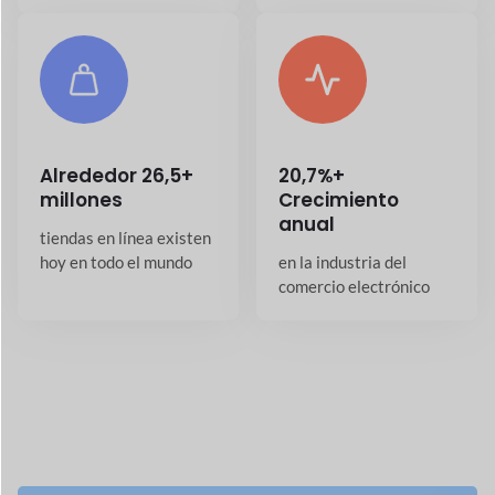
Aplicaciones para su
mercado
Aplicación móvil Dokan
Compras sin problemas con la aplicación móvil
Dokan WooCommerce.
Ver detalles
→
Conductor de entrega Dokan
Realice un seguimiento de las entregas en
tiempo real con Dokan Driver.
Ver detalles
→