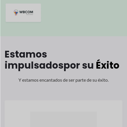
Melissa McGovern es la fundadora
socio
de Hawk and Peddle, uno de
el
multiproveedor de más rápido
crecimiento
mercados en el Reino Unido.
Lee su historia
melissa mcgovern
Co-Fundador