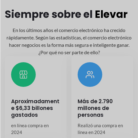
Alrededor
26,5+
20,7%+
millones
Crecimiento
anual
tiendas en línea existen
hoy en todo el mundo
en la industria del
comercio electrónico