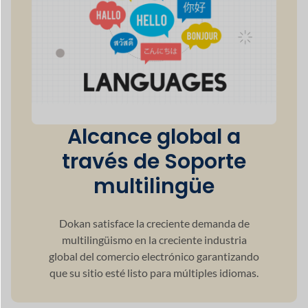
50+
Métodos de pago
100+
Integración potente
42+
Módulos Premium
60+
Soporte de divisas
120+
Soporte de idioma
5+
Métodos de envío