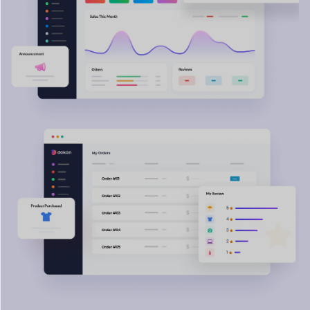
Descubre sin fin
Potencial con Dokan
¡Explora infinitas posibilidades con Dokan! Ya sea que venda
productos o reserve, Dokan
le permite crear cualquier
mercado que pueda imaginar, sin esfuerzo. ¡Es así de simple!
Tradicional
Mercado
Prendas de vestir confeccionadas