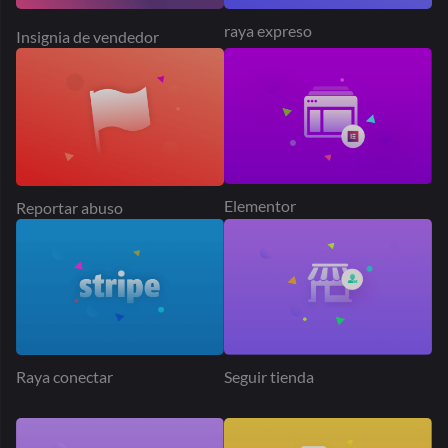
Suscripciones
Suscripción del producto
Geolocalización
Posicionamiento SEO
matemático