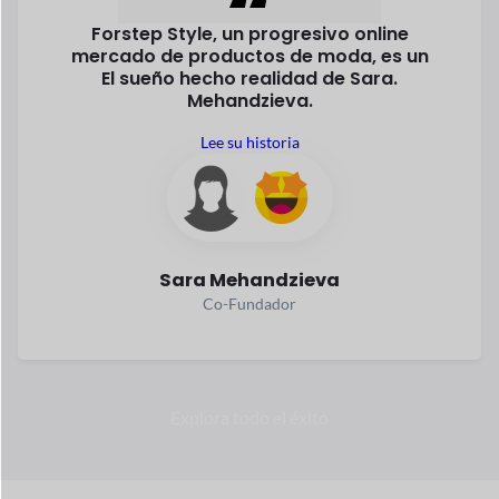
Siempre
sobre el
Elevar
En los últimos años el comercio electrónico ha crecido
rápidamente. Según las estadísticas, el comercio electrónico
hacer negocios es la forma más segura e inteligente
ganar.
¿Por qué no ser parte de ello?
Aproximadament
Más de 2.790
e $6,33 billones
millones de
gastados
personas
en línea
compra en
Realizó una compra en
2024
línea en 2024