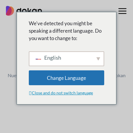
saltar
al
contenido
We've detected you might be
speaking a different language. Do
you want to change to:
registro de cambios
Qué
Nuevo
English
Nuevos lanzamientos, mejoras y actualizaciones de Dokan
Change Language
Close and do not switch language