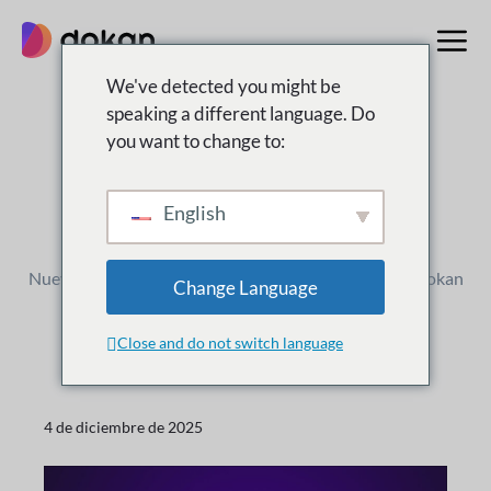
saltar
al
contenido
We've detected you might be
speaking a different language. Do
you want to change to:
registro de cambios
Qué
Nuevo
English
Nuevos lanzamientos, mejoras y actualizaciones de Dokan
Change Language
Close and do not switch language
4 de diciembre de 2025