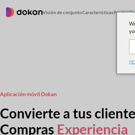
saltar
al
Visión de conjunto
Características
Precios
Co
contenido
We
yo
C
Aplicación móvil Dokan
Convierte a tus client
Compras
Experiencia