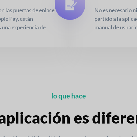
 las puertas de enlace
No es necesario n
ple Pay, están
partido a la aplic
 una experiencia de
manual de usuario
lo que hace
aplicación es difer