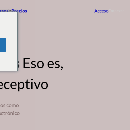
rsos
Precios
Acceso
Empezar
ess
Eso es,
eceptivo
rnos como
ectrónico