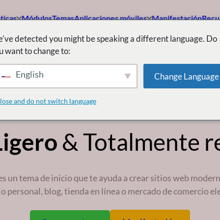
ticas
Módulos
Temas
Aplicaciones móviles
Manifestación
Recu
've detected you might be speaking a different language. Do
u want to change to:
Tema Dokani
English
Change Language
lente
Tema de WordPr
lose and do not switch language
Ligero
& Totalmente r
s un tema de inicio que te ayuda a crear sitios web mode
io personal, blog, tienda en línea o mercado de comercio el