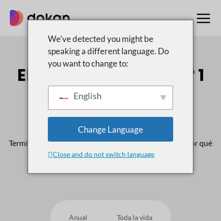
saltar
al
contenido
We've detected you might be
speaking a different language. Do
you want to change to:
El multiproveedor n.º 1
Mercado para
English
WordPress
Change Language
Terminado
50,000
Los clientes confían en nosotros, ¿por qué
Close and do not switch language
usted no?
Anual
Toda la vida