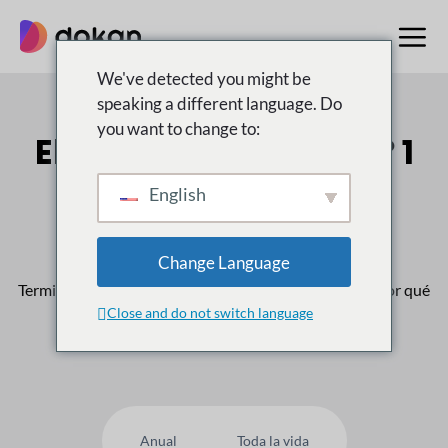
saltar
al
contenido
We've detected you might be
speaking a different language. Do
you want to change to:
El multiproveedor n.º 1
Mercado para
English
WordPress
Change Language
Terminado
50,000
Los clientes confían en nosotros, ¿por qué
Close and do not switch language
usted no?
Anual
Toda la vida