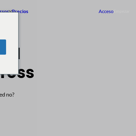
rsos
Precios
Acceso
Empezar
º 1
ress
ted no?