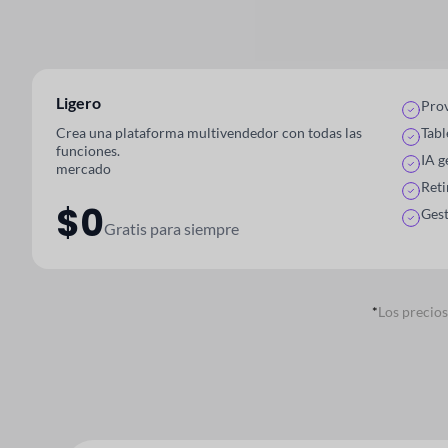
Ligero
Prov
Crea una plataforma multivendedor con todas las
Tabl
funciones.
IA g
mercado
Reti
$0
Gest
Gratis para siempre
*
Los precio