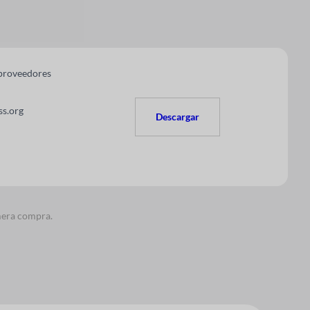
 proveedores
s.org
Descargar
imera compra.