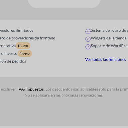
eedores ilimitados
Sistema de retiro de
ero de proveedores de frontend
Widgets de la tienda
enerativa
Soporte de WordPres
Nuevo
ro Inverso
Nuevo
Ver todas las funciones
ión de pedidos
s excluyen
IVA/Impuestos
. Los descuentos son aplicables sólo para la pr
No se aplicará en las próximas renovaciones.