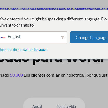
ticas
Módulos
Temas
Aplicaciones móviles
Manifestación
Recu
've detected you might be speaking a different language. Do
u want to change to:
 multiproveedor n.
English
Change Language
lose and do not switch language
cado para WordP
inado
50,000
Los clientes confían en nosotros, ¿por qué us
Anual
Toda la vida