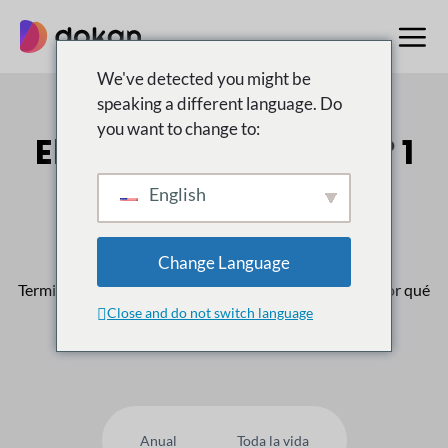
saltar
al
contenido
We've detected you might be
speaking a different language. Do
you want to change to:
El multiproveedor n.º 1
Mercado para
English
WordPress
Change Language
Terminado
50,000
Los clientes confían en nosotros, ¿por qué
Close and do not switch language
usted no?
Anual
Toda la vida