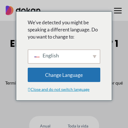
saltar
al
contenido
We've detected you might be
speaking a different language. Do
you want to change to:
El multiproveedor n.º 1
Mercado para
English
WordPress
Change Language
Terminado
50,000
Los clientes confían en nosotros, ¿por qué
Close and do not switch language
usted no?
Anual
Toda la vida