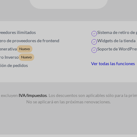
eedores ilimitados
Sistema de retiro de
ero de proveedores de frontend
Widgets de la tienda
enerativa
Soporte de WordPres
Nuevo
ro Inverso
Nuevo
Ver todas las funciones
ión de pedidos
s excluyen
IVA/Impuestos
. Los descuentos son aplicables sólo para la pr
No se aplicará en las próximas renovaciones.