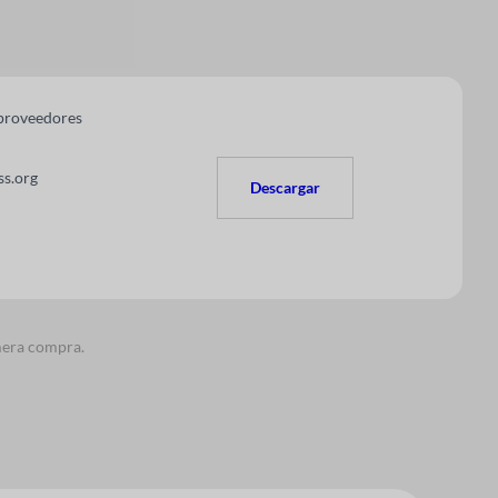
 proveedores
s.org
Descargar
imera compra.