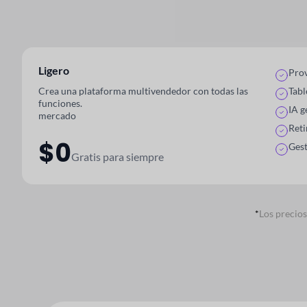
Ligero
Prov
Crea una plataforma multivendedor con todas las
Tabl
funciones.
IA g
mercado
Reti
$0
Gest
Gratis para siempre
*
Los precio