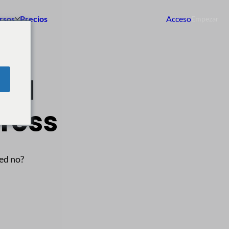
rsos
Precios
Acceso
Empezar
º 1
ress
ted no?