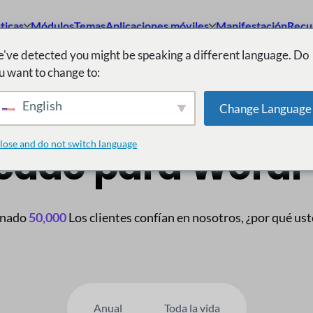
ticas
Módulos
Temas
Aplicaciones móviles
Manifestación
Recu
've detected you might be speaking a different language. Do
u want to change to:
 multiproveedor n.
English
Change Language
lose and do not switch language
cado para WordP
inado
50,000
Los clientes confían en nosotros, ¿por qué us
Anual
Toda la vida