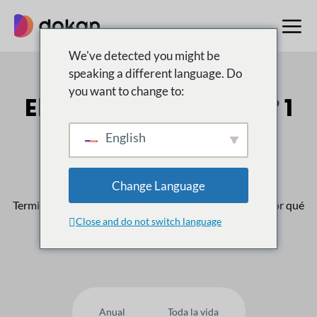
saltar
al
contenido
We've detected you might be
speaking a different language. Do
you want to change to:
El multiproveedor n.º 1
Mercado para
English
WordPress
Change Language
Terminado
50,000
Los clientes confían en nosotros, ¿por qué
Close and do not switch language
usted no?
Anual
Toda la vida